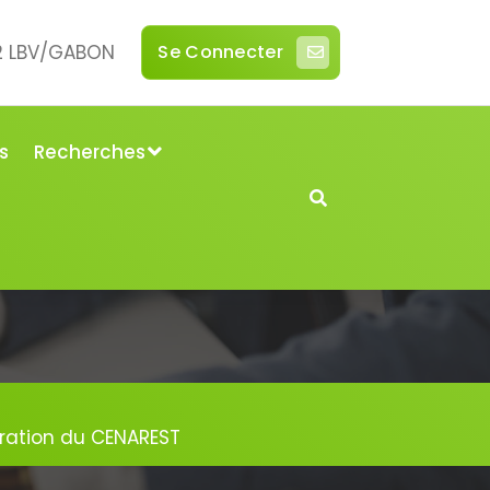
42 LBV/GABON
Se Connecter
s
Recherches
tration du CENAREST