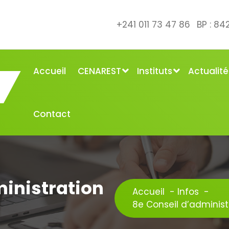
+241 011 73 47 86
BP : 8
Accueil
CENAREST
Instituts
Actualité
Contact
ministration
Accueil
-
Infos
-
8e Conseil d’adminis