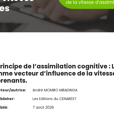
de la vitesse d’assim
des
principe de l’assimilation cognitive 
me vecteur d’influence de la vitess
renants.
teur/autrice:
André MOMBO MBADINGA
blisher:
Les Editions du CENAREST
blié:
7 août 2026