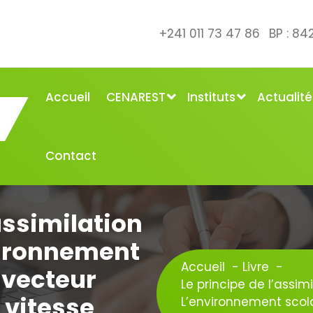
+241 011 73 47 86
BP : 8
Accueil
CENAREST
Instituts
Actualité
Contact
assimilation
vironnement
Accueil
-
Livre
-
 vecteur
Le principe de l’assimi
 vitesse
L’environnement scol