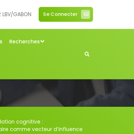
42 LBV/GABON
Se Connecter
s
Recherches
lation cognitive :
aire comme vecteur d’influence