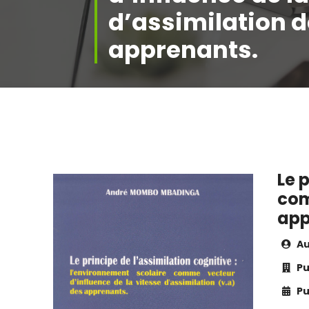
d’assimilation 
apprenants.
Le 
com
app
Au
Pu
Pu